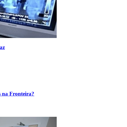
az
s na Fronteira?