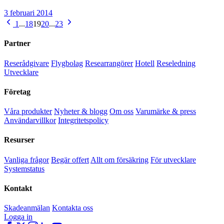
3 februari 2014
1
...
18
19
20
...
23
Partner
Reserådgivare
Flygbolag
Researrangörer
Hotell
Reseledning
Utvecklare
Företag
Våra produkter
Nyheter & blogg
Om oss
Varumärke & press
Användarvillkor
Integritetspolicy
Resurser
Vanliga frågor
Begär offert
Allt om försäkring
För utvecklare
Systemstatus
Kontakt
Skadeanmälan
Kontakta oss
Logga in