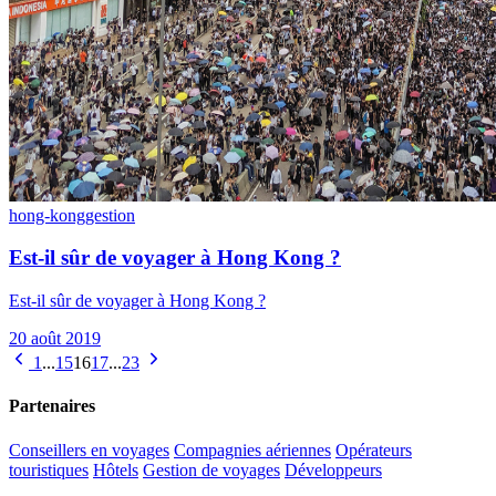
hong-kong
gestion
Est-il sûr de voyager à Hong Kong ?
Est-il sûr de voyager à Hong Kong ?
20 août 2019
1
...
15
16
17
...
23
Partenaires
Conseillers en voyages
Compagnies aériennes
Opérateurs
touristiques
Hôtels
Gestion de voyages
Développeurs