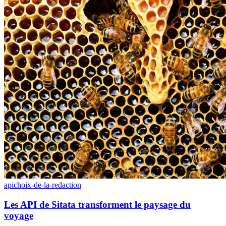
api
choix-de-la-redaction
Les API de Sitata transforment le paysage du
voyage