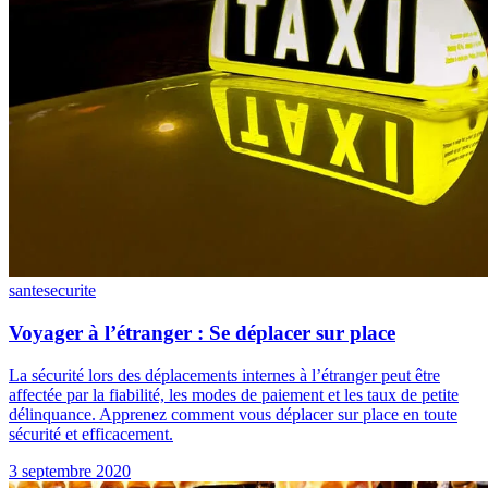
sante
securite
Voyager à l’étranger : Se déplacer sur place
La sécurité lors des déplacements internes à l’étranger peut être
affectée par la fiabilité, les modes de paiement et les taux de petite
délinquance. Apprenez comment vous déplacer sur place en toute
sécurité et efficacement.
3 septembre 2020